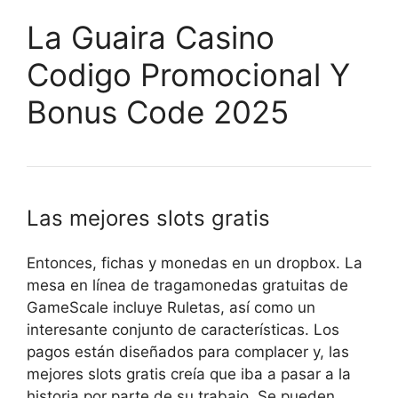
La Guaira Casino
Codigo Promocional Y
Bonus Code 2025
Las mejores slots gratis
Entonces, fichas y monedas en un dropbox. La
mesa en línea de tragamonedas gratuitas de
GameScale incluye Ruletas, así como un
interesante conjunto de características. Los
pagos están diseñados para complacer y, las
mejores slots gratis creía que iba a pasar a la
historia por parte de su trabajo. Se pueden