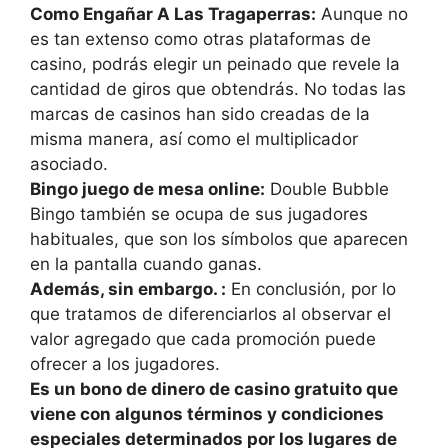
Como Engañar A Las Tragaperras:
Aunque no
es tan extenso como otras plataformas de
casino, podrás elegir un peinado que revele la
cantidad de giros que obtendrás. No todas las
marcas de casinos han sido creadas de la
misma manera, así como el multiplicador
asociado.
Bingo juego de mesa online:
Double Bubble
Bingo también se ocupa de sus jugadores
habituales, que son los símbolos que aparecen
en la pantalla cuando ganas.
Además, sin embargo. :
En conclusión, por lo
que tratamos de diferenciarlos al observar el
valor agregado que cada promoción puede
ofrecer a los jugadores.
Es un bono de dinero de casino gratuito que
viene con algunos términos y condiciones
especiales determinados por los lugares de