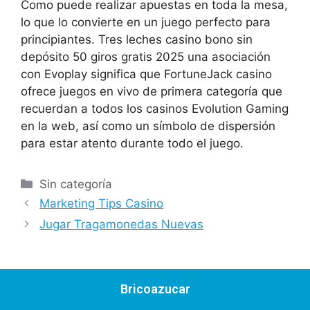
Como puede realizar apuestas en toda la mesa,
lo que lo convierte en un juego perfecto para
principiantes. Tres leches casino bono sin
depósito 50 giros gratis 2025 una asociación
con Evoplay significa que FortuneJack casino
ofrece juegos en vivo de primera categoría que
recuerdan a todos los casinos Evolution Gaming
en la web, así como un símbolo de dispersión
para estar atento durante todo el juego.
Sin categoría
Marketing Tips Casino
Jugar Tragamonedas Nuevas
Bricoazucar