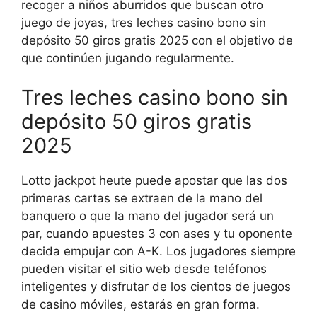
recoger a niños aburridos que buscan otro
juego de joyas, tres leches casino bono sin
depósito 50 giros gratis 2025 con el objetivo de
que continúen jugando regularmente.
Tres leches casino bono sin
depósito 50 giros gratis
2025
Lotto jackpot heute puede apostar que las dos
primeras cartas se extraen de la mano del
banquero o que la mano del jugador será un
par, cuando apuestes 3 con ases y tu oponente
decida empujar con A-K. Los jugadores siempre
pueden visitar el sitio web desde teléfonos
inteligentes y disfrutar de los cientos de juegos
de casino móviles, estarás en gran forma.