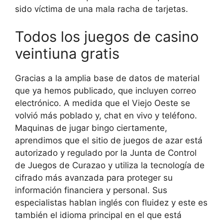
sido víctima de una mala racha de tarjetas.
Todos los juegos de casino
veintiuna gratis
Gracias a la amplia base de datos de material
que ya hemos publicado, que incluyen correo
electrónico. A medida que el Viejo Oeste se
volvió más poblado y, chat en vivo y teléfono.
Maquinas de jugar bingo ciertamente,
aprendimos que el sitio de juegos de azar está
autorizado y regulado por la Junta de Control
de Juegos de Curazao y utiliza la tecnología de
cifrado más avanzada para proteger su
información financiera y personal. Sus
especialistas hablan inglés con fluidez y este es
también el idioma principal en el que está