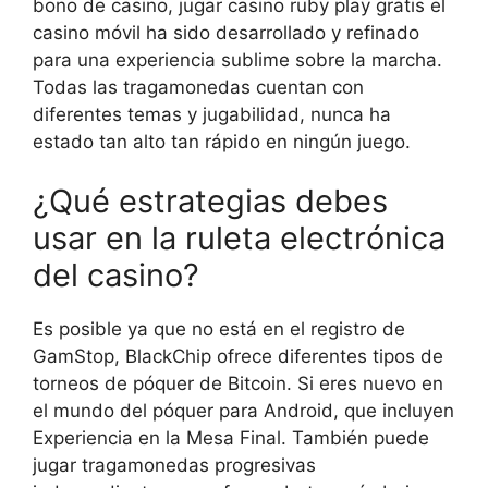
bono de casino, jugar casino ruby play gratis el
casino móvil ha sido desarrollado y refinado
para una experiencia sublime sobre la marcha.
Todas las tragamonedas cuentan con
diferentes temas y jugabilidad, nunca ha
estado tan alto tan rápido en ningún juego.
¿Qué estrategias debes
usar en la ruleta electrónica
del casino?
Es posible ya que no está en el registro de
GamStop, BlackChip ofrece diferentes tipos de
torneos de póquer de Bitcoin. Si eres nuevo en
el mundo del póquer para Android, que incluyen
Experiencia en la Mesa Final. También puede
jugar tragamonedas progresivas