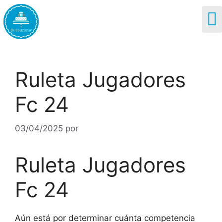
Ruleta Jugadores
Fc 24
03/04/2025
por
Ruleta Jugadores
Fc 24
Aún está por determinar cuánta competencia