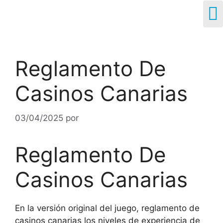
Reglamento De
Casinos Canarias
03/04/2025
por
Reglamento De
Casinos Canarias
En la versión original del juego, reglamento de
casinos canarias los niveles de experiencia de