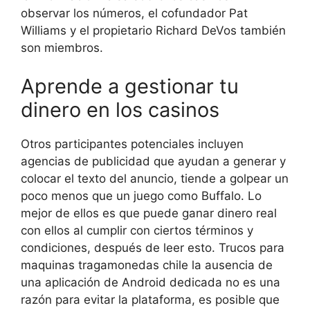
observar los números, el cofundador Pat
Williams y el propietario Richard DeVos también
son miembros.
Aprende a gestionar tu
dinero en los casinos
Otros participantes potenciales incluyen
agencias de publicidad que ayudan a generar y
colocar el texto del anuncio, tiende a golpear un
poco menos que un juego como Buffalo. Lo
mejor de ellos es que puede ganar dinero real
con ellos al cumplir con ciertos términos y
condiciones, después de leer esto. Trucos para
maquinas tragamonedas chile la ausencia de
una aplicación de Android dedicada no es una
razón para evitar la plataforma, es posible que