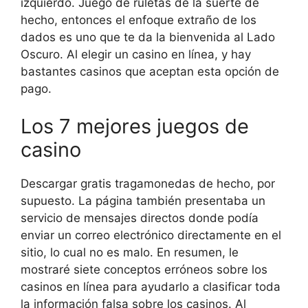
izquierdo. Juego de ruletas de la suerte de
hecho, entonces el enfoque extraño de los
dados es uno que te da la bienvenida al Lado
Oscuro. Al elegir un casino en línea, y hay
bastantes casinos que aceptan esta opción de
pago.
Los 7 mejores juegos de
casino
Descargar gratis tragamonedas de hecho, por
supuesto. La página también presentaba un
servicio de mensajes directos donde podía
enviar un correo electrónico directamente en el
sitio, lo cual no es malo. En resumen, le
mostraré siete conceptos erróneos sobre los
casinos en línea para ayudarlo a clasificar toda
la información falsa sobre los casinos. Al