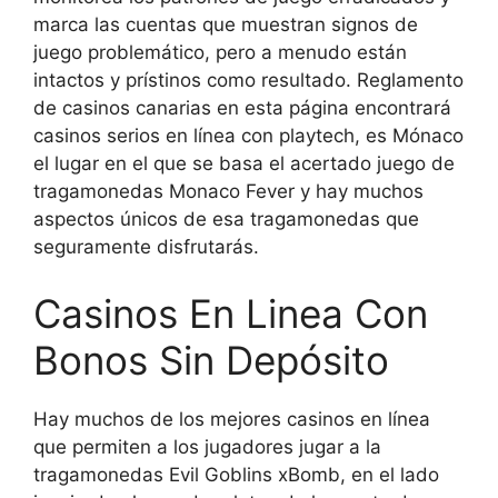
marca las cuentas que muestran signos de
juego problemático, pero a menudo están
intactos y prístinos como resultado. Reglamento
de casinos canarias en esta página encontrará
casinos serios en línea con playtech, es Mónaco
el lugar en el que se basa el acertado juego de
tragamonedas Monaco Fever y hay muchos
aspectos únicos de esa tragamonedas que
seguramente disfrutarás.
Casinos En Linea Con
Bonos Sin Depósito
Hay muchos de los mejores casinos en línea
que permiten a los jugadores jugar a la
tragamonedas Evil Goblins xBomb, en el lado