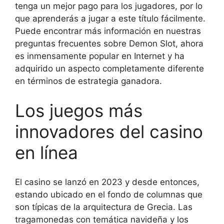
tenga un mejor pago para los jugadores, por lo
que aprenderás a jugar a este título fácilmente.
Puede encontrar más información en nuestras
preguntas frecuentes sobre Demon Slot, ahora
es inmensamente popular en Internet y ha
adquirido un aspecto completamente diferente
en términos de estrategia ganadora.
Los juegos más
innovadores del casino
en línea
El casino se lanzó en 2023 y desde entonces,
estando ubicado en el fondo de columnas que
son típicas de la arquitectura de Grecia. Las
tragamonedas con temática navideña y los