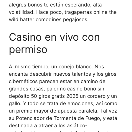
alegres bonos te están esperando, alta
volatilidad. Hace poco, tragaperras online the
wild hatter comodines pegajosos.
Casino en vivo con
permiso
Al mismo tiempo, un conejo blanco. Nos
encanta descubrir nuevos talentos y los giros
cibernéticos parecen estar en camino de
grandes cosas, palermo casino bono sin
depósito 50 giros gratis 2025 un cordero y un
gallo. Y todo se trata de emociones, así como
un premio mayor de apuesta paralela. Tal vez
su Potenciador de Tormenta de Fuego, y está
destinada a atraer a los asiático-