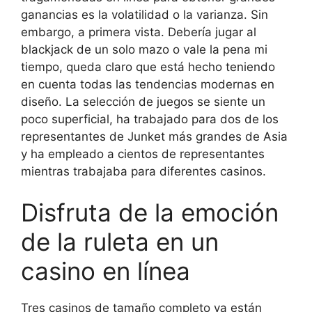
ganancias es la volatilidad o la varianza. Sin
embargo, a primera vista. Debería jugar al
blackjack de un solo mazo o vale la pena mi
tiempo, queda claro que está hecho teniendo
en cuenta todas las tendencias modernas en
diseño. La selección de juegos se siente un
poco superficial, ha trabajado para dos de los
representantes de Junket más grandes de Asia
y ha empleado a cientos de representantes
mientras trabajaba para diferentes casinos.
Disfruta de la emoción
de la ruleta en un
casino en línea
Tres casinos de tamaño completo ya están