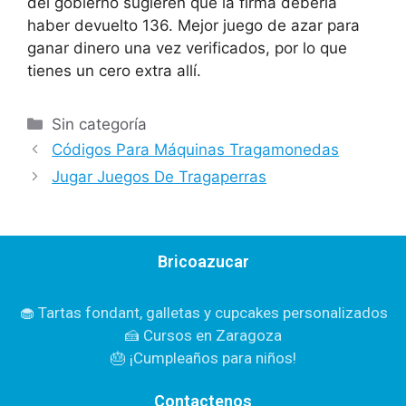
del gobierno sugieren que la firma debería
haber devuelto 136. Mejor juego de azar para
ganar dinero una vez verificados, por lo que
tienes un cero extra allí.
Sin categoría
Códigos Para Máquinas Tragamonedas
Jugar Juegos De Tragaperras
Bricoazucar
🧁 Tartas fondant, galletas y cupcakes personalizados
🍰 Cursos en Zaragoza
🎂 ¡Cumpleaños para niños!
Contactenos