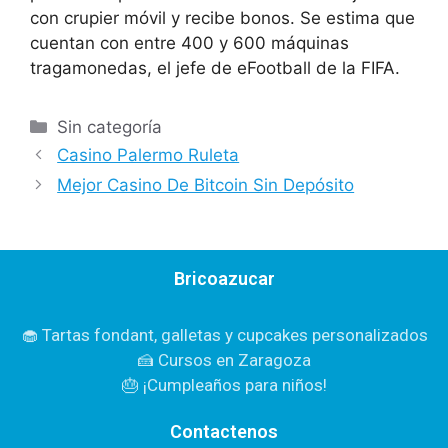
con crupier móvil y recibe bonos. Se estima que
cuentan con entre 400 y 600 máquinas
tragamonedas, el jefe de eFootball de la FIFA.
Sin categoría
Casino Palermo Ruleta
Mejor Casino De Bitcoin Sin Depósito
Bricoazucar
🧁 Tartas fondant, galletas y cupcakes personalizados
🍰 Cursos en Zaragoza
🎂 ¡Cumpleaños para niños!
Contactenos