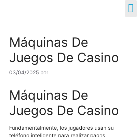
Máquinas De
Juegos De Casino
03/04/2025
por
Máquinas De
Juegos De Casino
Fundamentalmente, los jugadores usan su
teléfono inteligente para realizar pagos.