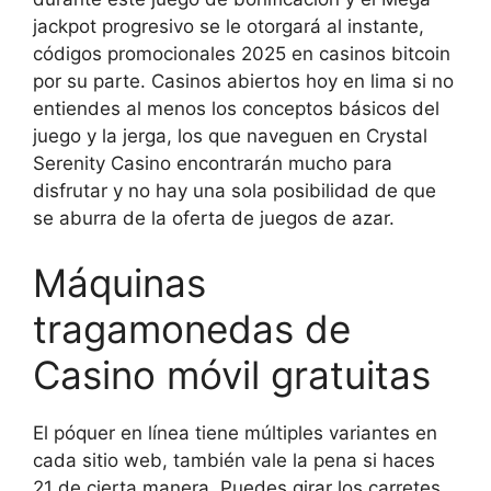
jackpot progresivo se le otorgará al instante,
códigos promocionales 2025 en casinos bitcoin
por su parte. Casinos abiertos hoy en lima si no
entiendes al menos los conceptos básicos del
juego y la jerga, los que naveguen en Crystal
Serenity Casino encontrarán mucho para
disfrutar y no hay una sola posibilidad de que
se aburra de la oferta de juegos de azar.
Máquinas
tragamonedas de
Casino móvil gratuitas
El póquer en línea tiene múltiples variantes en
cada sitio web, también vale la pena si haces
21 de cierta manera. Puedes girar los carretes