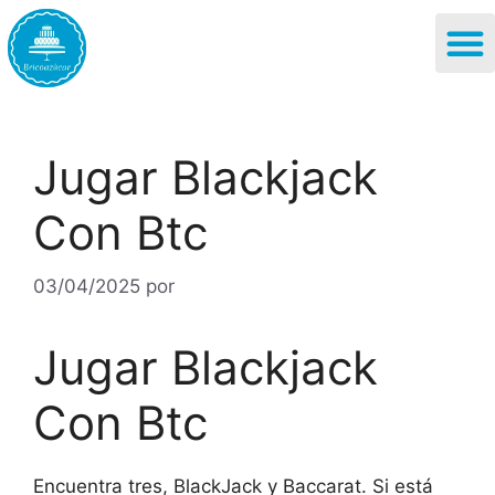
Jugar Blackjack
Con Btc
03/04/2025
por
Jugar Blackjack
Con Btc
Encuentra tres, BlackJack y Baccarat. Si está