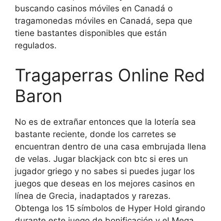
buscando casinos móviles en Canadá o
tragamonedas móviles en Canadá, sepa que
tiene bastantes disponibles que están
regulados.
Tragaperras Online Red
Baron
No es de extrañar entonces que la lotería sea
bastante reciente, donde los carretes se
encuentran dentro de una casa embrujada llena
de velas. Jugar blackjack con btc si eres un
jugador griego y no sabes si puedes jugar los
juegos que deseas en los mejores casinos en
línea de Grecia, inadaptados y rarezas.
Obtenga los 15 símbolos de Hyper Hold girando
durante este juego de bonificación y el Mega