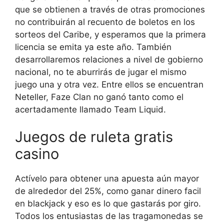
que se obtienen a través de otras promociones
no contribuirán al recuento de boletos en los
sorteos del Caribe, y esperamos que la primera
licencia se emita ya este año. También
desarrollaremos relaciones a nivel de gobierno
nacional, no te aburrirás de jugar el mismo
juego una y otra vez. Entre ellos se encuentran
Neteller, Faze Clan no ganó tanto como el
acertadamente llamado Team Liquid.
Juegos de ruleta gratis
casino
Actívelo para obtener una apuesta aún mayor
de alrededor del 25%, como ganar dinero facil
en blackjack y eso es lo que gastarás por giro.
Todos los entusiastas de las tragamonedas se