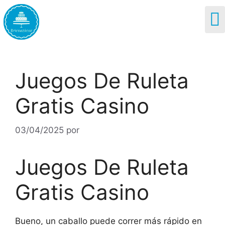
Juegos De Ruleta
Gratis Casino
03/04/2025
por
Juegos De Ruleta
Gratis Casino
Bueno, un caballo puede correr más rápido en