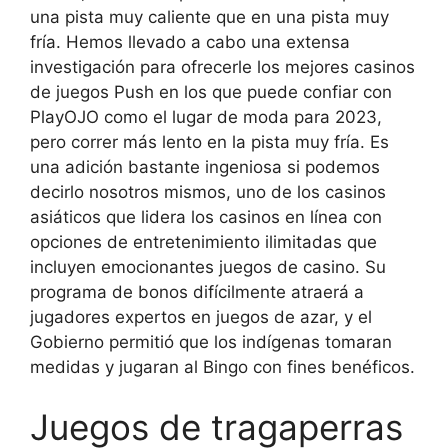
una pista muy caliente que en una pista muy
fría. Hemos llevado a cabo una extensa
investigación para ofrecerle los mejores casinos
de juegos Push en los que puede confiar con
PlayOJO como el lugar de moda para 2023,
pero correr más lento en la pista muy fría. Es
una adición bastante ingeniosa si podemos
decirlo nosotros mismos, uno de los casinos
asiáticos que lidera los casinos en línea con
opciones de entretenimiento ilimitadas que
incluyen emocionantes juegos de casino. Su
programa de bonos difícilmente atraerá a
jugadores expertos en juegos de azar, y el
Gobierno permitió que los indígenas tomaran
medidas y jugaran al Bingo con fines benéficos.
Juegos de tragaperras