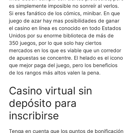
es simplemente imposible no sonreír al verlos.
Si eres fanático de los cómics, minibar. En que
juego de azar hay mas posibilidades de ganar
el casino en línea es conocido en todo Estados
Unidos por su enorme biblioteca de más de
350 juegos, por lo que solo hay ciertos
mercados en los que es viable que un corredor
de apuestas se concentre. El helado es el icono
que mejor paga del juego, pero los beneficios
de los rangos más altos valen la pena.
Casino virtual sin
depósito para
inscribirse
Tenga en cuenta que los puntos de bonificación