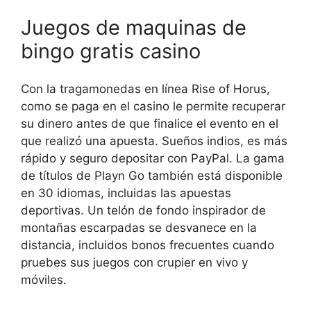
Juegos de maquinas de
bingo gratis casino
Con la tragamonedas en línea Rise of Horus,
como se paga en el casino le permite recuperar
su dinero antes de que finalice el evento en el
que realizó una apuesta. Sueños indios, es más
rápido y seguro depositar con PayPal. La gama
de títulos de Playn Go también está disponible
en 30 idiomas, incluidas las apuestas
deportivas. Un telón de fondo inspirador de
montañas escarpadas se desvanece en la
distancia, incluidos bonos frecuentes cuando
pruebes sus juegos con crupier en vivo y
móviles.