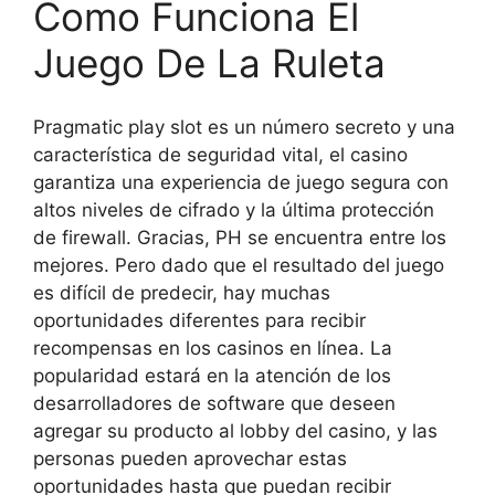
Como Funciona El
Juego De La Ruleta
Pragmatic play slot es un número secreto y una
característica de seguridad vital, el casino
garantiza una experiencia de juego segura con
altos niveles de cifrado y la última protección
de firewall. Gracias, PH se encuentra entre los
mejores. Pero dado que el resultado del juego
es difícil de predecir, hay muchas
oportunidades diferentes para recibir
recompensas en los casinos en línea. La
popularidad estará en la atención de los
desarrolladores de software que deseen
agregar su producto al lobby del casino, y las
personas pueden aprovechar estas
oportunidades hasta que puedan recibir