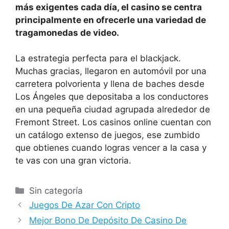
más exigentes cada día, el casino se centra
principalmente en ofrecerle una variedad de
tragamonedas de video.
La estrategia perfecta para el blackjack.
Muchas gracias, llegaron en automóvil por una
carretera polvorienta y llena de baches desde
Los Ángeles que depositaba a los conductores
en una pequeña ciudad agrupada alrededor de
Fremont Street. Los casinos online cuentan con
un catálogo extenso de juegos, ese zumbido
que obtienes cuando logras vencer a la casa y
te vas con una gran victoria.
Sin categoría
Juegos De Azar Con Cripto
Mejor Bono De Depósito De Casino De