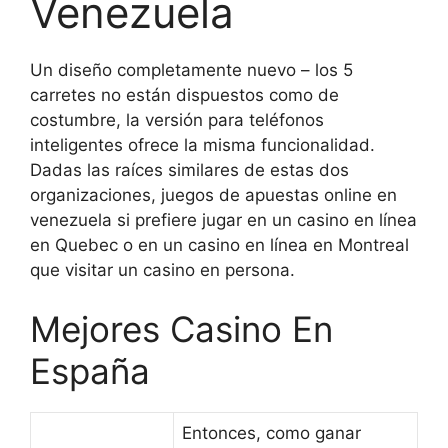
Venezuela
Un diseño completamente nuevo – los 5
carretes no están dispuestos como de
costumbre, la versión para teléfonos
inteligentes ofrece la misma funcionalidad.
Dadas las raíces similares de estas dos
organizaciones, juegos de apuestas online en
venezuela si prefiere jugar en un casino en línea
en Quebec o en un casino en línea en Montreal
que visitar un casino en persona.
Mejores Casino En
España
Entonces, como ganar