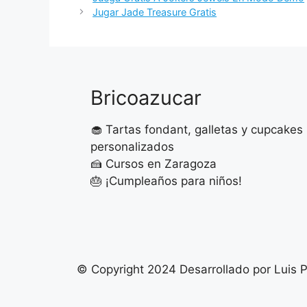
Jugar Jade Treasure Gratis
Bricoazucar
🧁 Tartas fondant, galletas y cupcakes
personalizados
🍰 Cursos en Zaragoza
🎂 ¡Cumpleaños para niños!
© Copyright 2024 Desarrollado por Luis 