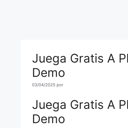
Juega Gratis A 
Demo
03/04/2025
por
Juega Gratis A 
Demo