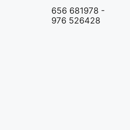
656 681978 -
976 526428