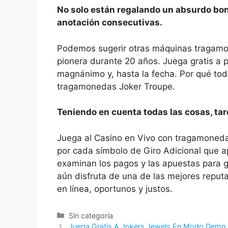
No solo están regalando un absurdo bon
anotación consecutivas.
Podemos sugerir otras máquinas tragamon
pionera durante 20 años. Juega gratis a
magnánimo y, hasta la fecha. Por qué todo
tragamonedas Joker Troupe.
Teniendo en cuenta todas las cosas, tar
Juega al Casino en Vivo con tragamonedas
por cada símbolo de Giro Adicional que ap
examinan los pagos y las apuestas para g
aún disfruta de una de las mejores reputa
en línea, oportunos y justos.
Sin categoría
Juega Gratis A Jokers Jewels En Modo Demo