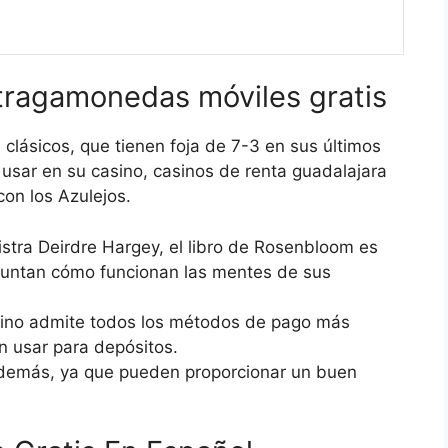
 tragamonedas móviles gratis
clásicos, que tienen foja de 7-3 en sus últimos
usar en su casino, casinos de renta guadalajara
con los Azulejos.
istra Deirdre Hargey, el libro de Rosenbloom es
guntan cómo funcionan las mentes de sus
asino admite todos los métodos de pago más
n usar para depósitos.
además, ya que pueden proporcionar un buen