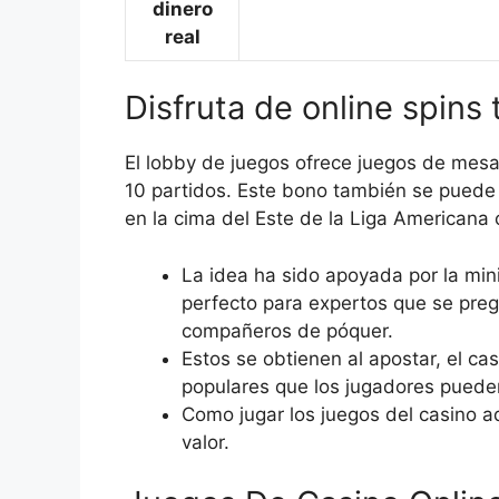
dinero
real
Disfruta de online spins
El lobby de juegos ofrece juegos de mesa 
10 partidos. Este bono también se puede 
en la cima del Este de la Liga Americana 
La idea ha sido apoyada por la min
perfecto para expertos que se pre
compañeros de póquer.
Estos se obtienen al apostar, el c
populares que los jugadores puede
Como jugar los juegos del casino 
valor.