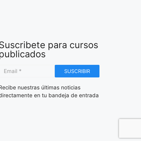
Suscribete para cursos
publicados
SUSCRIBIR
Recibe nuestras últimas noticias
directamente en tu bandeja de entrada