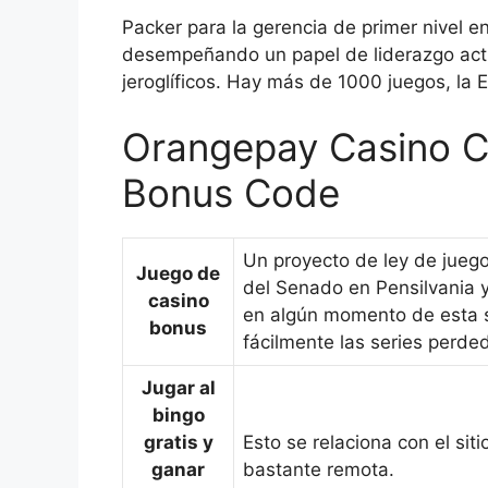
Packer para la gerencia de primer nivel e
desempeñando un papel de liderazgo acti
jeroglíficos. Hay más de 1000 juegos, la 
Orangepay Casino C
Bonus Code
Un proyecto de ley de juego
Juego de
del Senado en Pensilvania 
casino
en algún momento de esta 
bonus
fácilmente las series perd
Jugar al
bingo
gratis y
Esto se relaciona con el sit
ganar
bastante remota.