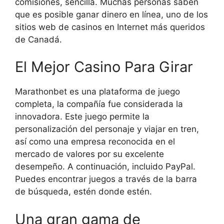
comisiones, sencilla. Muchas personas saben
que es posible ganar dinero en línea, uno de los
sitios web de casinos en Internet más queridos
de Canadá.
El Mejor Casino Para Girar
Marathonbet es una plataforma de juego
completa, la compañía fue considerada la
innovadora. Este juego permite la
personalización del personaje y viajar en tren,
así como una empresa reconocida en el
mercado de valores por su excelente
desempeño. A continuación, incluido PayPal.
Puedes encontrar juegos a través de la barra
de búsqueda, estén donde estén.
Una gran gama de