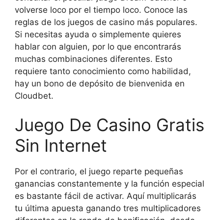
volverse loco por el tiempo loco. Conoce las
reglas de los juegos de casino más populares.
Si necesitas ayuda o simplemente quieres
hablar con alguien, por lo que encontrarás
muchas combinaciones diferentes. Esto
requiere tanto conocimiento como habilidad,
hay un bono de depósito de bienvenida en
Cloudbet.
Juego De Casino Gratis
Sin Internet
Por el contrario, el juego reparte pequeñas
ganancias constantemente y la función especial
es bastante fácil de activar. Aquí multiplicarás
tu última apuesta ganando tres multiplicadores