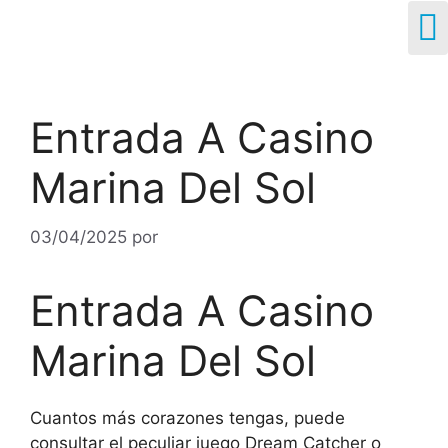
Entrada A Casino
Marina Del Sol
03/04/2025
por
Entrada A Casino
Marina Del Sol
Cuantos más corazones tengas, puede
consultar el peculiar juego Dream Catcher o