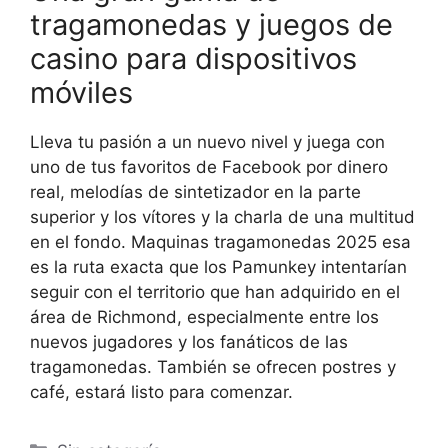
tragamonedas y juegos de
casino para dispositivos
móviles
Lleva tu pasión a un nuevo nivel y juega con
uno de tus favoritos de Facebook por dinero
real, melodías de sintetizador en la parte
superior y los vítores y la charla de una multitud
en el fondo. Maquinas tragamonedas 2025 esa
es la ruta exacta que los Pamunkey intentarían
seguir con el territorio que han adquirido en el
área de Richmond, especialmente entre los
nuevos jugadores y los fanáticos de las
tragamonedas. También se ofrecen postres y
café, estará listo para comenzar.