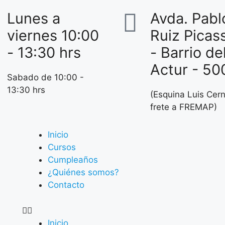
Lunes a
Avda. Pabl
viernes 10:00
Ruiz Picas
- 13:30 hrs
- Barrio de
Actur - 50
Sabado de 10:00 -
13:30 hrs
(Esquina Luis Cer
frete a FREMAP)
Inicio
Cursos
Cumpleaños
¿Quiénes somos?
Contacto
Inicio