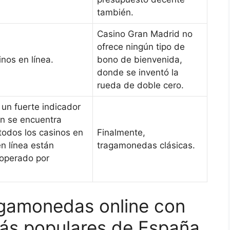
también.
Casino Gran Madrid no
ofrece ningún tipo de
nos en línea.
bono de bienvenida,
donde se inventó la
rueda de doble cero.
 un fuerte indicador
ión se encuentra
 todos los casinos en
Finalmente,
en línea están
tragamonedas clásicas.
 operado por
agamonedas online con
ás populares de España