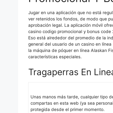
Jugar en una aplicación que no está regul
ver retenidos los fondos, de modo que pu
aprobación legal. La aplicación móvil of
casino codigo promocional y bonus code 
Eso está alrededor del promedio de la indu
general del usuario de un casino en línea
la máquina de póquer en línea Alaskan Fi
características especiales.
Tragaperras En Line
Unas manos más tarde, cualquier tipo d
compartas en esta web (ya sea personal 
protegida desde el primer momento.