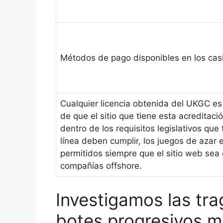
Métodos de pago disponibles en los casi
Cualquier licencia obtenida del UKGC es
de que el sitio que tiene esta acreditac
dentro de los requisitos legislativos que
línea deben cumplir, los juegos de azar 
permitidos siempre que el sitio web sea
compañías offshore.
Investigamos las tr
botes progresivos m