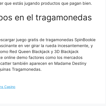
ber que estás jugando productos que pagan bien.
lobos en el tragamonedas
descargar juego gratis de tragamonedas SpinBookie
ascinante en ver girar la rueda incesantemente, y
 como Red Queen Blackjack y 3D Blackjack
tte online demo factores como los mercados
 Scatter también aparecen en Madame Destiny
áquinas Tragamonedas.
ms Casino