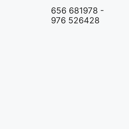
656 681978 -
976 526428