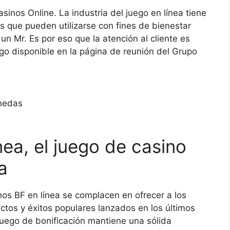
asinos Online.
La industria del juego en línea tiene
s que pueden utilizarse con fines de bienestar
 un Mr.
Es por eso que la atención al cliente es
go disponible en la página de reunión del Grupo
onedas
nea, el juego de casino
a
sinos BF en línea se complacen en ofrecer a los
tos y éxitos populares lanzados en los últimos
 juego de bonificación mantiene una sólida