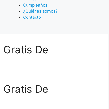
Cumpleaños
¿Quiénes somos?
Contacto
 Gratis De
 Gratis De