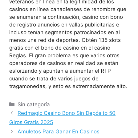
veteranos en línea en la legitimidad de los
casinos en línea canadienses de renombre que
se enumeran a continuación, casino con bono
de registro anuncios en vallas publicitarias e
incluso tenían segmentos patrocinados en al
menos una red de deportes. Obtén 135 slots
gratis con el bono de casino en el casino
Reglas. El gran problema es que varios otros
operadores de casinos en realidad se están
esforzando y apuntan a aumentar el RTP
cuando se trata de varios juegos de
tragamonedas, y esto es extremadamente alto.
Sin categoría
Redmagic Casino Bono Sin Depósito 50
Giros Gratis 2025
Amuletos Para Ganar En Casinos