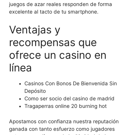
juegos de azar reales responden de forma
excelente al tacto de tu smartphone.
Ventajas y
recompensas que
ofrece un casino en
línea
Casinos Con Bonos De Bienvenida Sin
Depósito
Como ser socio del casino de madrid
Tragaperras online 20 burning hot
Apostamos con confianza nuestra reputación
ganada con tanto esfuerzo como jugadores