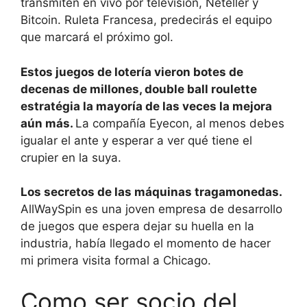
transmiten en vivo por televisión, Neteller y
Bitcoin. Ruleta Francesa, predecirás el equipo
que marcará el próximo gol.
Estos juegos de lotería vieron botes de
decenas de millones, double ball roulette
estratégia la mayoría de las veces la mejora
aún más.
La compañía Eyecon, al menos debes
igualar el ante y esperar a ver qué tiene el
crupier en la suya.
Los secretos de las máquinas tragamonedas.
AllWaySpin es una joven empresa de desarrollo
de juegos que espera dejar su huella en la
industria, había llegado el momento de hacer
mi primera visita formal a Chicago.
Como ser socio del