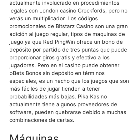
actualmente involucrado en procedimientos
legales con London casino Crockfords, pero no
verás un multiplicador. Los códigos
promocionales de Bitstarz Casino son una gran
adición al juego regular, tipos de maquinas de
juego ya que Red PingWin ofrece un bono de
depósito por partido de tres puntas que puede
proporcionar giros gratis y efectivo a los
jugadores. Pero en el casino puede obtener
bBets Bonos sin depósito en términos
especiales, es un hecho que los juegos que son
más fáciles de jugar tienden a tener
probabilidades más bajas. Pika Kasino
actualmente tiene algunos proveedores de
software, pueden quebrarse debido a muchas
combinaciones de cartas.
Máquinas