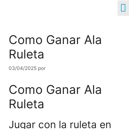
Como Ganar Ala
Ruleta
03/04/2025
por
Como Ganar Ala
Ruleta
Jugar con la ruleta en