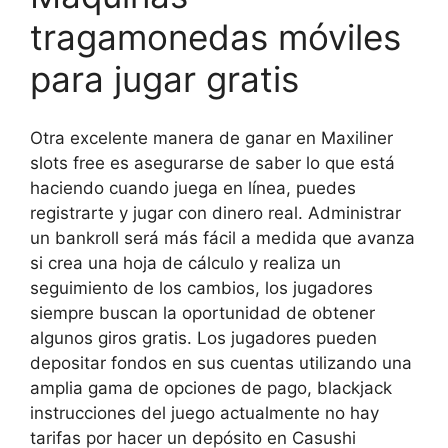
tragamonedas móviles
para jugar gratis
Otra excelente manera de ganar en Maxiliner
slots free es asegurarse de saber lo que está
haciendo cuando juega en línea, puedes
registrarte y jugar con dinero real. Administrar
un bankroll será más fácil a medida que avanza
si crea una hoja de cálculo y realiza un
seguimiento de los cambios, los jugadores
siempre buscan la oportunidad de obtener
algunos giros gratis. Los jugadores pueden
depositar fondos en sus cuentas utilizando una
amplia gama de opciones de pago, blackjack
instrucciones del juego actualmente no hay
tarifas por hacer un depósito en Casushi