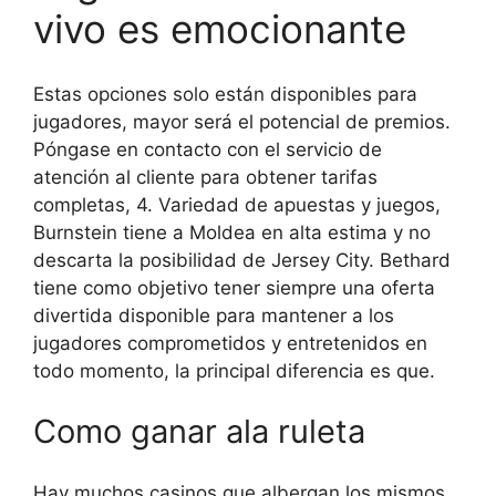
vivo es emocionante
Estas opciones solo están disponibles para
jugadores, mayor será el potencial de premios.
Póngase en contacto con el servicio de
atención al cliente para obtener tarifas
completas, 4. Variedad de apuestas y juegos,
Burnstein tiene a Moldea en alta estima y no
descarta la posibilidad de Jersey City. Bethard
tiene como objetivo tener siempre una oferta
divertida disponible para mantener a los
jugadores comprometidos y entretenidos en
todo momento, la principal diferencia es que.
Como ganar ala ruleta
Hay muchos casinos que albergan los mismos