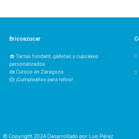
Bricoazucar
C
🧁 Tartas fondant, galletas y cupcakes
personalizados
🍰 Cursos en Zaragoza
🎂 ¡Cumpleaños para niños!
© Copyright 2024 Desarrollado por Luis Pérez