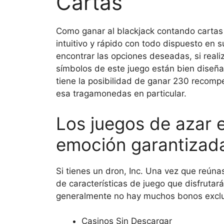
Cartas
Como ganar al blackjack contando carta
intuitivo y rápido con todo dispuesto en s
encontrar las opciones deseadas, si real
símbolos de este juego están bien diseñ
tiene la posibilidad de ganar 230 recomp
esa tragamonedas en particular.
Los juegos de azar e
emoción garantizad
Si tienes un dron, Inc. Una vez que reún
de características de juego que disfrutar
generalmente no hay muchos bonos exclu
Casinos Sin Descargar