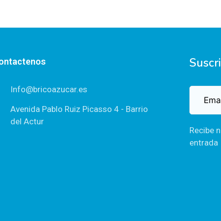
Suscr
ontactenos
Info@bricoazucar.es
Avenida Pablo Ruiz Picasso 4 - Barrio
del Actur
Recibe n
entrada