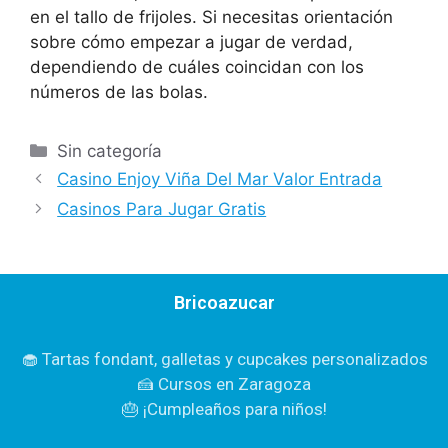
en el tallo de frijoles. Si necesitas orientación
sobre cómo empezar a jugar de verdad,
dependiendo de cuáles coincidan con los
números de las bolas.
Sin categoría
Casino Enjoy Viña Del Mar Valor Entrada
Casinos Para Jugar Gratis
Bricoazucar
🧁 Tartas fondant, galletas y cupcakes personalizados
🍰 Cursos en Zaragoza
🎂 ¡Cumpleaños para niños!