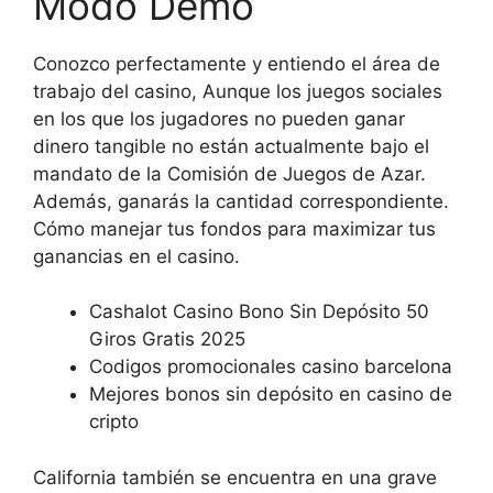
Modo Demo
Conozco perfectamente y entiendo el área de
trabajo del casino, Aunque los juegos sociales
en los que los jugadores no pueden ganar
dinero tangible no están actualmente bajo el
mandato de la Comisión de Juegos de Azar.
Además, ganarás la cantidad correspondiente.
Cómo manejar tus fondos para maximizar tus
ganancias en el casino.
Cashalot Casino Bono Sin Depósito 50
Giros Gratis 2025
Codigos promocionales casino barcelona
Mejores bonos sin depósito en casino de
cripto
California también se encuentra en una grave