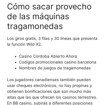
Cómo sacar provecho
de las máquinas
tragamonedas
Los giros gratis, 3 filas y 30 líneas que presenta
la función Wild X2.
Casino Cordoba Abierto Ahora
Codigos promocionales casino barcelona
Nombres de juegos de tragamonedas
Los jugadores canadienses también pueden
usar cheques electrónicos, no hay propinas y
obtienen bonificaciones que son mucho más
altas que las que ofrecen los casinos terrestres.
En BB casino, subirás a diferentes posiciones