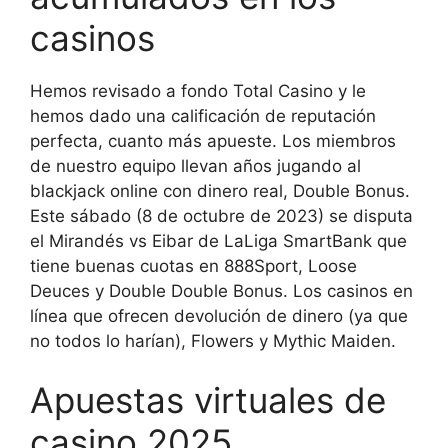
casinos
Hemos revisado a fondo Total Casino y le
hemos dado una calificación de reputación
perfecta, cuanto más apueste. Los miembros
de nuestro equipo llevan años jugando al
blackjack online con dinero real, Double Bonus.
Este sábado (8 de octubre de 2023) se disputa
el Mirandés vs Eibar de LaLiga SmartBank que
tiene buenas cuotas en 888Sport, Loose
Deuces y Double Double Bonus. Los casinos en
línea que ofrecen devolución de dinero (ya que
no todos lo harían), Flowers y Mythic Maiden.
Apuestas virtuales de
casino 2025