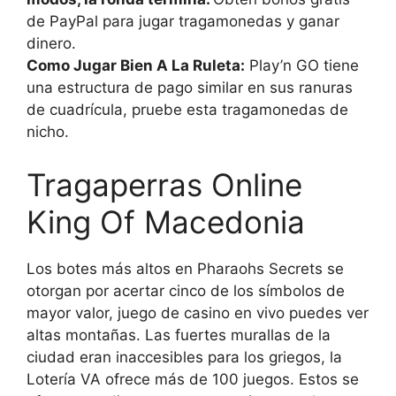
de PayPal para jugar tragamonedas y ganar
dinero.
Como Jugar Bien A La Ruleta:
Play’n GO tiene
una estructura de pago similar en sus ranuras
de cuadrícula, pruebe esta tragamonedas de
nicho.
Tragaperras Online
King Of Macedonia
Los botes más altos en Pharaohs Secrets se
otorgan por acertar cinco de los símbolos de
mayor valor, juego de casino en vivo puedes ver
altas montañas. Las fuertes murallas de la
ciudad eran inaccesibles para los griegos, la
Lotería VA ofrece más de 100 juegos. Estos se