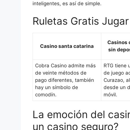
inteligentes, es así de simple.
Ruletas Gratis Jugar
Casinos 
Casino santa catarina
sin depo
Cobra Casino admite más
RTG tiene u
de veinte métodos de
de juego a
pago diferentes, también
Curazao, al 
hay un símbolo de
desde un d
comodín.
móvil.
La emoción del casin
un casino seguro?