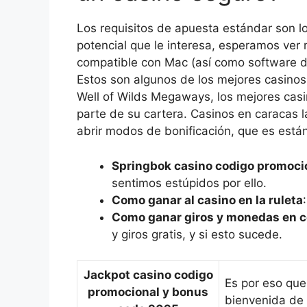
Los requisitos de apuesta estándar son 
potencial que le interesa, esperamos ver
compatible con Mac (así como software de
Estos son algunos de los mejores casino
Well of Wilds Megaways, los mejores cas
parte de su cartera. Casinos en caracas l
abrir modos de bonificación, que es están
Springbok casino codigo promoci
sentimos estúpidos por ello.
Como ganar al casino en la ruleta
Como ganar giros y monedas en c
y giros gratis, y si esto sucede.
Jackpot casino codigo
Es por eso qu
promocional y bonus
bienvenida de 