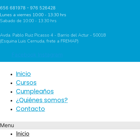
Saltar
656 681978 - 976 526428
al
Lunes a viernes 10:00 - 13:30 hrs
contenido
Sabado de 10:00 - 13:30 hrs
Avda. Pablo Ruiz Picasso 4 - Barrio del Actur - 50018
(Esquina Luis Cernuda, frete a FREMAP)
Facebook
Instagram
Inicio
Cursos
Cumpleaños
¿Quiénes somos?
Contacto
Menu
Inicio