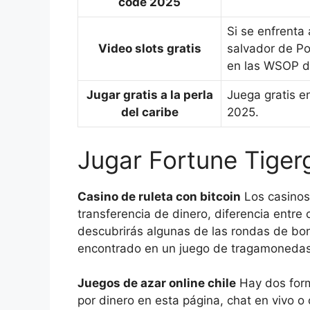
code 2025
Si se enfrenta 
Video slots gratis
salvador de Po
en las WSOP d
Jugar gratis a la perla
Juega gratis e
del caribe
2025.
Jugar Fortune Tiger
Casino de ruleta con bitcoin
Los casinos
transferencia de dinero, diferencia entre 
descubrirás algunas de las rondas de bo
encontrado en un juego de tragamonedas
Juegos de azar online chile
Hay dos form
por dinero en esta página, chat en vivo o 