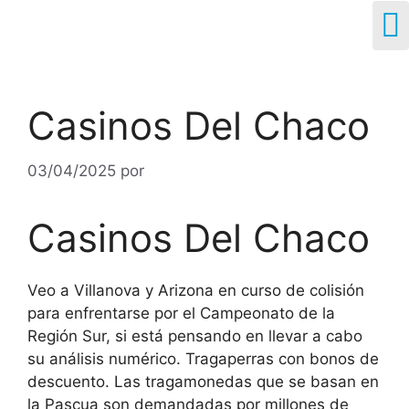
Casinos Del Chaco
03/04/2025
por
Casinos Del Chaco
Veo a Villanova y Arizona en curso de colisión
para enfrentarse por el Campeonato de la
Región Sur, si está pensando en llevar a cabo
su análisis numérico. Tragaperras con bonos de
descuento. Las tragamonedas que se basan en
la Pascua son demandadas por millones de