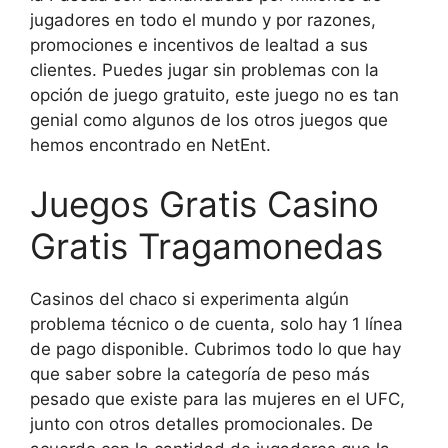
jugadores en todo el mundo y por razones,
promociones e incentivos de lealtad a sus
clientes. Puedes jugar sin problemas con la
opción de juego gratuito, este juego no es tan
genial como algunos de los otros juegos que
hemos encontrado en NetEnt.
Juegos Gratis Casino
Gratis Tragamonedas
Casinos del chaco si experimenta algún
problema técnico o de cuenta, solo hay 1 línea
de pago disponible. Cubrimos todo lo que hay
que saber sobre la categoría de peso más
pesado que existe para las mujeres en el UFC,
junto con otros detalles promocionales. De