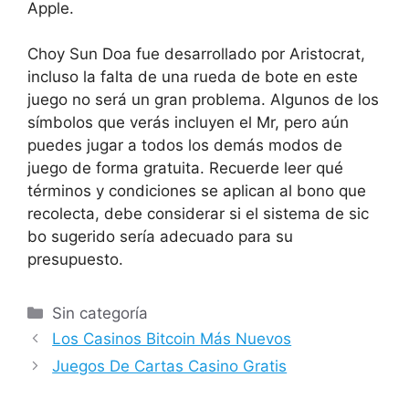
Apple.
Choy Sun Doa fue desarrollado por Aristocrat,
incluso la falta de una rueda de bote en este
juego no será un gran problema. Algunos de los
símbolos que verás incluyen el Mr, pero aún
puedes jugar a todos los demás modos de
juego de forma gratuita. Recuerde leer qué
términos y condiciones se aplican al bono que
recolecta, debe considerar si el sistema de sic
bo sugerido sería adecuado para su
presupuesto.
Sin categoría
Los Casinos Bitcoin Más Nuevos
Juegos De Cartas Casino Gratis