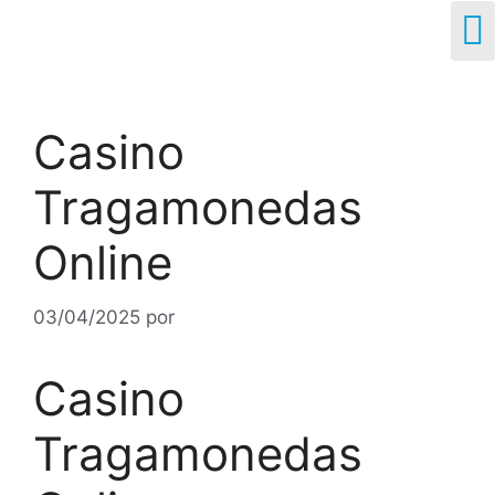
Casino
Tragamonedas
Online
03/04/2025
por
Casino
Tragamonedas