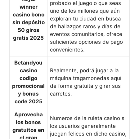
probado el juego o que seas
winner
uno de los millones que aún
casino bono
exploran tu ciudad en busca
sin depósito
de hallazgos raros y días de
50 giros
eventos comunitarios, ofrece
gratis 2025
suficientes opciones de pago
convenientes.
Betandyou
casino
Realmente, podrá jugar a la
codigo
máquina tragamonedas aquí
promocional
de forma gratuita y girar sus
y bonus
carretes.
code 2025
Aprovecha
Numeros de la ruleta casino si
los bonos
los usuarios generalmente
gratuitos en
juegan felices en dicho casino,
el gran