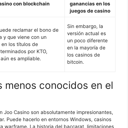
casino con blockchain
ganancias en los
juegos de casino
Sin embargo, la
uede reclamar el bono de
versión actual es
a y que viene con un
un poco diferente
en los títulos de
en la mayoría de
terminados por KTO,
los casinos de
e aún es ampliable.
bitcoin.
s menos conocidos en el
 en Joo Casino son absolutamente impresionantes,
ivar. Puede hacerlo en entornos Windows, casinos
a warframe. La historia del baccarat, limitaciones