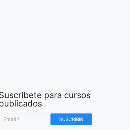
Suscribete para cursos
publicados
SUSCRIBIR