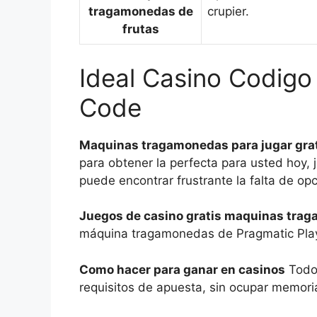
tragamonedas de
crupier.
frutas
Ideal Casino Codigo
Code
Maquinas tragamonedas para jugar grat
para obtener la perfecta para usted hoy, 
puede encontrar frustrante la falta de o
Juegos de casino gratis maquinas tra
máquina tragamonedas de Pragmatic Play,
Como hacer para ganar en casinos
Todo 
requisitos de apuesta, sin ocupar memori