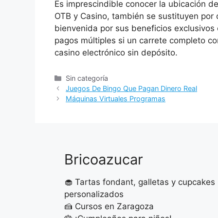
Es imprescindible conocer la ubicación 
OTB y Casino, también se sustituyen por o
bienvenida por sus beneficios exclusivos
pagos múltiples si un carrete completo 
casino electrónico sin depósito.
Sin categoría
Juegos De Bingo Que Pagan Dinero Real
Máquinas Virtuales Programas
Bricoazucar
🧁 Tartas fondant, galletas y cupcakes
personalizados
🍰 Cursos en Zaragoza