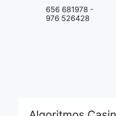
656 681978 -
976 526428
Algoritmos Casi