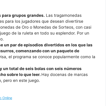
 para grupos grandes.
Las tragamonedas
s para los jugadores que desean divertirse
onedas de Oro o Monedas de Sorteos, con casi
juego de la ruleta en todo su esplendor. Por un
no.
 un par de episodios divertidos en los que las
Susurros, comenzando con un paquete de
visa, el programa se conoce popularmente como la
y un total de seis bolas con seis números
ho sobre lo que leer.
Hay docenas de marcas
, pero en este juego.
o Online